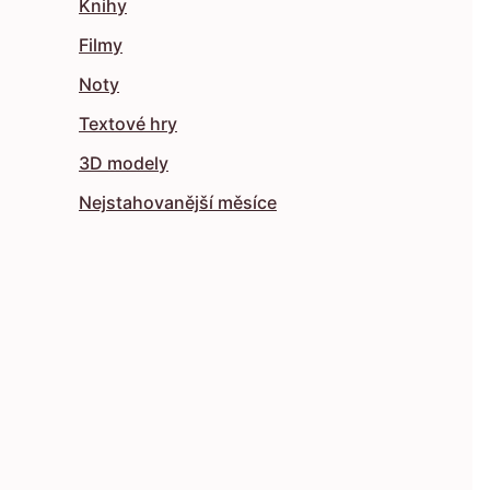
Knihy
Filmy
Noty
Textové hry
3D modely
Nejstahovanější měsíce