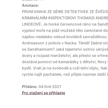
Anotace:
PRVNÍ KNIHA ZE SÉRIE DETEKTIVEK ZE ŠV
KRIMINÁLNÍM INSPEKTOROVI THOMASI ANDR
LINDEOVÉ. Je horké červencové ráno na Sand
vyplaví moře na pláž mužské tělo zamotané do 
najdou nedaleko odsud brutálně zavražděnou
Andreasson z policie v Nacka. Téměř žádné sto
se Sandhamnem? Jaká tajemství ostrov ukrývá
dcery a rozpad manželství, ale přesto se vrhn
dostává pomoci od kamarádky z dětství, Nory L
bydlí. Vrah je na svobodě a ruší letní idylu, tla
rychle najít pachatele, než přijde nazmar další ž
Přidáno:
04 Kvě 2021
Pro stažení se přihlaste