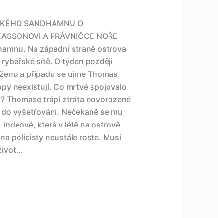
ÉDSKÉHO SANDHAMNU O
EASSONOVI A PRÁVNIČCE NOŘE
hamnu. Na západní straně ostrova
rybářské sítě. O týden později
 ženu a případu se ujme Thomas
py neexistují. Co mrtvé spojovalo
? Thomase trápí ztráta novorozené
e do vyšetřování. Nečekaně se mu
indeové, která v létě na ostrově
k na policisty neustále roste. Musí
ivot...