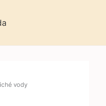
da
iché vody