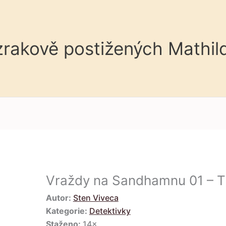
 zrakově postižených Mathil
Vraždy na Sandhamnu 01 – T
Autor:
Sten Viveca
Kategorie:
Detektivky
Staženo:
14×