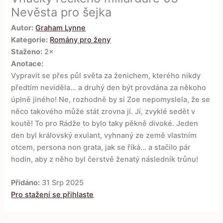
Nevěsta pro šejka
Autor:
Graham Lynne
Kategorie:
Romány pro ženy
Staženo:
2×
Anotace:
Vypravit se přes půl světa za ženichem, kterého nikdy
předtím neviděla… a druhý den být provdána za někoho
úplně jiného! Ne, rozhodně by si Zoe nepomyslela, že se
něco takového může stát zrovna jí. Jí, zvyklé sedět v
koutě! To pro Rádže to bylo taky pěkně divoké. Jeden
den byl královský exulant, vyhnaný ze země vlastním
otcem, persona non grata, jak se říká… a stačilo pár
hodin, aby z něho byl čerstvě ženatý následník trůnu!
Přidáno:
31 Srp 2025
Pro stažení se přihlaste