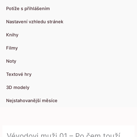
Potíže s přihlášením
Nastavení vzhledu stránek
Knihy
Filmy
Noty
Textové hry
3D modely
Nejstahovanější měsíce
Vévodovi muži 01 – Po čem touží