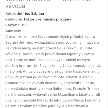
vévoda
Autor:
Jeffries Sabrina
Kategorie:
Historické romány pro ženy
Staženo:
15×
Anotace:
V první knize nové řady romantických příběhů z pera
Sabriny Jeffries, vycházejících pod souhrnným názvem
Vévodovi muži, se nám představuje Maxmilian Cale,
vévoda z Lyonsu, který právě dostal tajemný vzkaz o
tom, že by se mohl setkat se svým údajně mrtvým
starším bratrem, jenž byl jako malý hoch unesen a jehož
místo pobytu bylo vypátráno až po jeho tragické smrti v
ohni. Při pátrání po autorovi tohoto vzkazu Tristanu
Bonnaudovi se vévoda dostane k jeho sestře Lisette,
nemanželské dceři vikomta Rathmoora. Protože Tristan
není k nalezení, vydávají se ho Maxmilian s Lisette v roli
údajných manželů hledat do jeho bytu v Paříži, kde jim s
dalším pátráním pomůže jeho bývalý nadřízený a