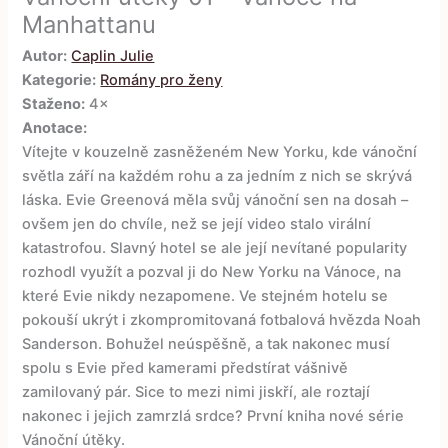
Manhattanu
Autor:
Caplin Julie
Kategorie:
Romány pro ženy
Staženo:
4×
Anotace:
Vítejte v kouzelně zasněženém New Yorku, kde vánoční
světla září na každém rohu a za jedním z nich se skrývá
láska. Evie Greenová měla svůj vánoční sen na dosah –
ovšem jen do chvíle, než se její video stalo virální
katastrofou. Slavný hotel se ale její nevítané popularity
rozhodl využít a pozval ji do New Yorku na Vánoce, na
které Evie nikdy nezapomene. Ve stejném hotelu se
pokouší ukrýt i zkompromitovaná fotbalová hvězda Noah
Sanderson. Bohužel neúspěšně, a tak nakonec musí
spolu s Evie před kamerami předstírat vášnivě
zamilovaný pár. Sice to mezi nimi jiskří, ale roztají
nakonec i jejich zamrzlá srdce? První kniha nové série
Vánoční útěky.