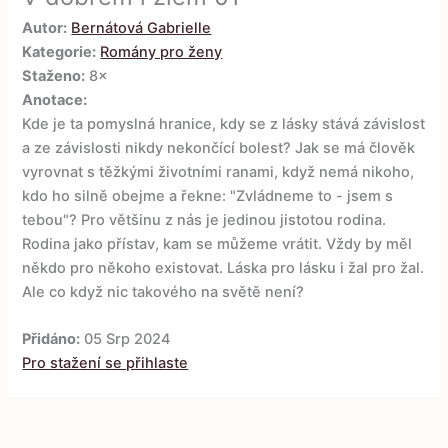
Autor:
Bernátová Gabrielle
Kategorie:
Romány pro ženy
Staženo:
8×
Anotace:
Kde je ta pomyslná hranice, kdy se z lásky stává závislost
a ze závislosti nikdy nekončící bolest? Jak se má člověk
vyrovnat s těžkými životními ranami, když nemá nikoho,
kdo ho silně obejme a řekne: "Zvládneme to - jsem s
tebou"? Pro většinu z nás je jedinou jistotou rodina.
Rodina jako přístav, kam se můžeme vrátit. Vždy by měl
někdo pro někoho existovat. Láska pro lásku i žal pro žal.
Ale co když nic takového na světě není?
Přidáno:
05 Srp 2024
Pro stažení se přihlaste