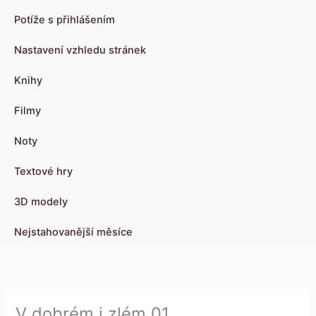
Potíže s přihlášením
Nastavení vzhledu stránek
Knihy
Filmy
Noty
Textové hry
3D modely
Nejstahovanější měsíce
V dobrém i zlém 01