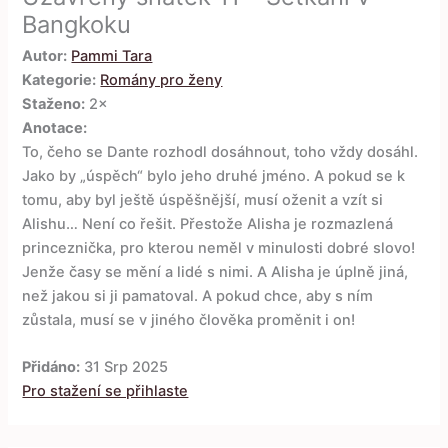
Bangkoku
Autor:
Pammi Tara
Kategorie:
Romány pro ženy
Staženo:
2×
Anotace:
To, čeho se Dante rozhodl dosáhnout, toho vždy dosáhl.
Jako by „úspěch“ bylo jeho druhé jméno. A pokud se k
tomu, aby byl ještě úspěšnější, musí oženit a vzít si
Alishu… Není co řešit. Přestože Alisha je rozmazlená
princeznička, pro kterou neměl v minulosti dobré slovo!
Jenže časy se mění a lidé s nimi. A Alisha je úplně jiná,
než jakou si ji pamatoval. A pokud chce, aby s ním
zůstala, musí se v jiného člověka proměnit i on!
Přidáno:
31 Srp 2025
Pro stažení se přihlaste