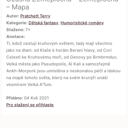
– Mapa
Autor:
Pratchett Terry
Kategorie:
Dětská fantasy
,
Humoristické romány
Staženo:
7×
Anotace:
Ti, kdož cestují kruhovým světem, tady mají všechno
jako na dlani: od Klače k horám Beraní hlavy, od Cori
Celesti ke Kruhovému moři, od Genovy po Brmbrmduc.
Velká města jako Pseudopolis, Al Kali a samozřejmě
Ankh-Morpork jsou umístěna s neskonalou péčí a láskou
na mapě tohoto světa, který na svém krunýři unáší
vesmírem Velká A'Tuin.
Přidáno:
04 Kvě 2021
Pro stažení se přihlaste