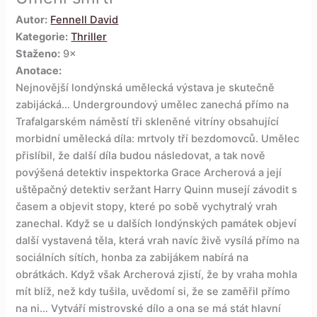
Autor:
Fennell David
Kategorie:
Thriller
Staženo:
9×
Anotace:
Nejnovější londýnská umělecká výstava je skutečně
zabijácká… Undergroundový umělec zanechá přímo na
Trafalgarském náměstí tři skleněné vitríny obsahující
morbidní umělecká díla: mrtvoly tří bezdomovců. Umělec
přislíbil, že další díla budou následovat, a tak nově
povýšená detektiv inspektorka Grace Archerová a její
uštěpačný detektiv seržant Harry Quinn musejí závodit s
časem a objevit stopy, které po sobě vychytralý vrah
zanechal. Když se u dalších londýnských památek objeví
další vystavená těla, která vrah navíc živě vysílá přímo na
sociálních sítích, honba za zabijákem nabírá na
obrátkách. Když však Archerová zjistí, že by vraha mohla
mít blíž, než kdy tušila, uvědomí si, že se zaměřil přímo
na ni… Vytváří mistrovské dílo a ona se má stát hlavní