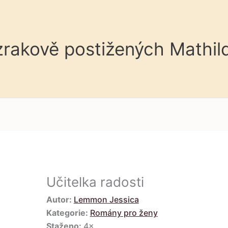
 zrakově postižených Mathil
Učitelka radosti
Autor:
Lemmon Jessica
Kategorie:
Romány pro ženy
Staženo:
4×