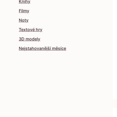
Knihy
Filmy
Noty
Textové hry
3D modely
Nejstahovanější měsíce