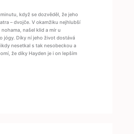
 minutu, když se dozvěděl, že jeho
bratra – dvojče. V okamžiku nejhlubší
 nohama, našel klid a mír u
o jógy. Díky ní jeho život dostává
nikdy nesetkal s tak nesobeckou a
omí, že díky Hayden je i on lepším