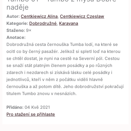
naděje
Autor:
Centkiewicz Alina
,
Centkiewicz Czeslaw
Kategorie:
Dobrodružné
,
Karavana
Staženo:
9×
Anotace:
Dobrodružná cesta černouška Tumba lodí, na které se
ocitl co by černý pasažér. Jelikož si spletl loď na kterou
se chtěl dostat, je nyni na cestě na Severní pól. Cestou
se snaží stát platným členem posádky a po různých
zdarech i nezdarech si získává lásku celé posádky i
jednotlivců, kteří v něm z počátku viděli hlavně
černouška a až potom dítě. Jeho dobrodružství pokračují
titulem Tumbo znovu v nesnázích.
Přidáno:
04 Kvě 2021
Pro stažení se přihlaste