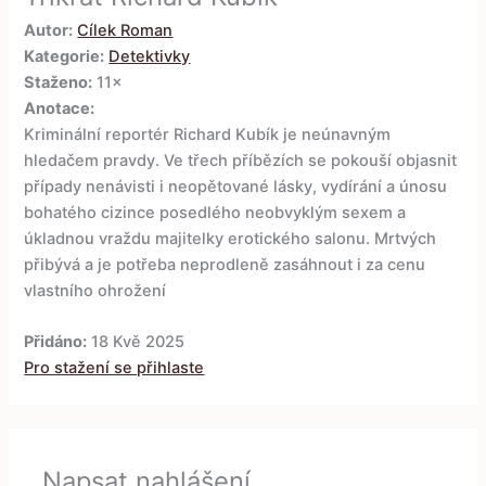
Autor:
Cílek Roman
Kategorie:
Detektivky
Staženo:
11×
Anotace:
Kriminální reportér Richard Kubík je neúnavným
hledačem pravdy. Ve třech příbězích se pokouší objasnit
případy nenávisti i neopětované lásky, vydírání a únosu
bohatého cizince posedlého neobvyklým sexem a
úkladnou vraždu majitelky erotického salonu. Mrtvých
přibývá a je potřeba neprodleně zasáhnout i za cenu
vlastního ohrožení
Přidáno:
18 Kvě 2025
Pro stažení se přihlaste
Napsat nahlášení