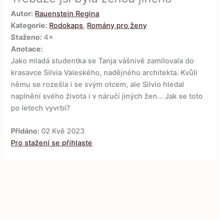
Autor:
Rauenstein Regina
Kategorie:
Rodokaps
,
Romány pro ženy
Staženo:
4×
Anotace:
Jako mladá studentka se Tanja vášnivě zamilovala do
krasavce Silvia Valeského, nadějného architekta. Kvůli
němu se rozešla i se svým otcem, ale Silvio hledal
naplnění svého života i v náručí jiných žen... Jak se toto
po letech vyvrbí?
Přidáno:
02 Kvě 2023
Pro stažení se přihlaste