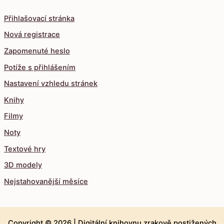
Přihlašovací stránka
Nová registrace
Zapomenuté heslo
Potíže s přihlášením
Nastavení vzhledu stránek
Knihy
Filmy
Noty
Textové hry
3D modely
Nejstahovanější měsíce
Copyright © 2026 |
Digitální knihovnu zrakově postižených