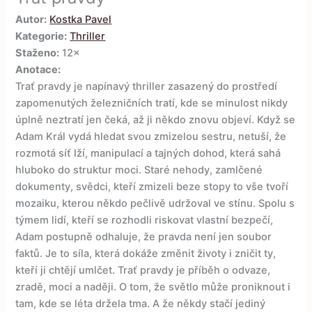
Autor:
Kostka Pavel
Kategorie:
Thriller
Staženo:
12×
Anotace:
Trať pravdy je napínavý thriller zasazený do prostředí
zapomenutých železničních tratí, kde se minulost nikdy
úplně neztratí jen čeká, až ji někdo znovu objeví. Když se
Adam Král vydá hledat svou zmizelou sestru, netuší, že
rozmotá síť lží, manipulací a tajných dohod, která sahá
hluboko do struktur moci. Staré nehody, zamlčené
dokumenty, svědci, kteří zmizeli beze stopy to vše tvoří
mozaiku, kterou někdo pečlivě udržoval ve stínu. Spolu s
týmem lidí, kteří se rozhodli riskovat vlastní bezpečí,
Adam postupně odhaluje, že pravda není jen soubor
faktů. Je to síla, která dokáže změnit životy i zničit ty,
kteří ji chtějí umlčet. Trať pravdy je příběh o odvaze,
zradě, moci a naději. O tom, že světlo může proniknout i
tam, kde se léta držela tma. A že někdy stačí jediný