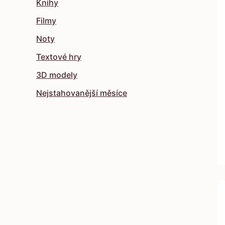
Knihy
Filmy
Noty
Textové hry
3D modely
Nejstahovanější měsíce