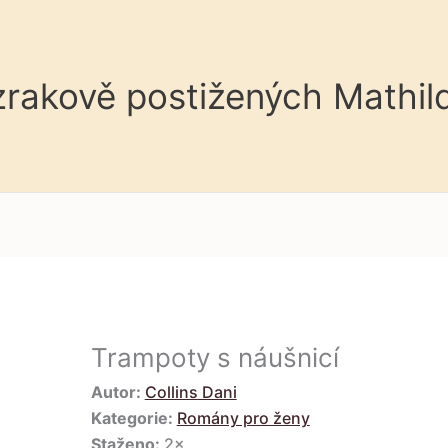
 zrakově postižených Mathil
Trampoty s náušnicí
Autor:
Collins Dani
Kategorie:
Romány pro ženy
Staženo:
2×