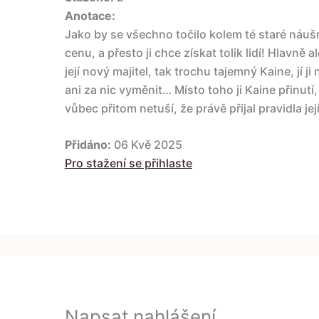
Anotace:
Jako by se všechno točilo kolem té staré náuš
cenu, a přesto ji chce získat tolik lidí! Hlavně
její nový majitel, tak trochu tajemný Kaine, jí j
ani za nic vyměnit… Místo toho ji Kaine přinutí, 
vůbec přitom netuší, že právě přijal pravidla její
Přidáno:
06 Kvě 2025
Pro stažení se přihlaste
Napsat nahlášení