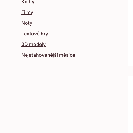
Knihy
Filmy
Noty
Textové hry
3D modely
Nejstahovanější měsíce