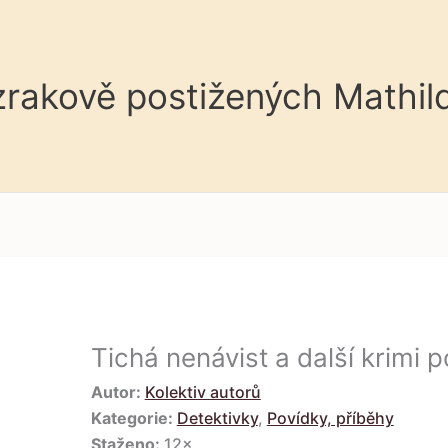
 zrakově postižených Mathil
Tichá nenávist a další krimi 
Autor:
Kolektiv autorů
Kategorie:
Detektivky
,
Povídky, příběhy
Staženo:
12×