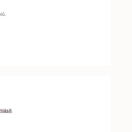
lů.
hlásit
.