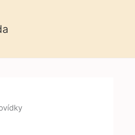
da
povídky