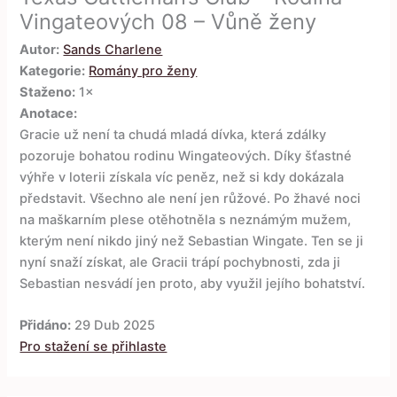
Vingateových 08 – Vůně ženy
Autor:
Sands Charlene
Kategorie:
Romány pro ženy
Staženo:
1×
Anotace:
Gracie už není ta chudá mladá dívka, která zdálky
pozoruje bohatou rodinu Wingateových. Díky šťastné
výhře v loterii získala víc peněz, než si kdy dokázala
představit. Všechno ale není jen růžové. Po žhavé noci
na maškarním plese otěhotněla s neznámým mužem,
kterým není nikdo jiný než Sebastian Wingate. Ten se ji
nyní snaží získat, ale Gracii trápí pochybnosti, zda ji
Sebastian nesvádí jen proto, aby využil jejího bohatství.
Přidáno:
29 Dub 2025
Pro stažení se přihlaste