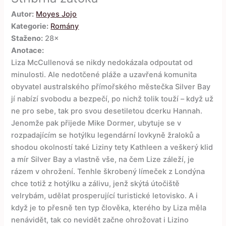
Autor:
Moyes Jojo
Kategorie:
Romány
Staženo:
28×
Anotace:
Liza McCullenová se nikdy nedokázala odpoutat od
minulosti. Ale nedotčené pláže a uzavřená komunita
obyvatel australského přímořského městečka Silver Bay
jí nabízí svobodu a bezpečí, po nichž tolik touží – když už
ne pro sebe, tak pro svou desetiletou dcerku Hannah.
Jenomže pak přijede Mike Dormer, ubytuje se v
rozpadajícím se hotýlku legendární lovkyně žraloků a
shodou okolností také Liziny tety Kathleen a veškerý klid
a mír Silver Bay a vlastně vše, na čem Lize záleží, je
rázem v ohrožení. Tenhle škrobený límeček z Londýna
chce totiž z hotýlku a zálivu, jenž skýtá útočiště
velrybám, udělat prosperující turistické letovisko. A i
když je to přesně ten typ člověka, kterého by Liza měla
nenávidět, tak co nevidět začne ohrožovat i Lizino