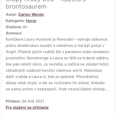
brontosaurem
Autor:
Darlen Wendy
Kategorie:
Horor
Staženo:
6×
Anotace:
Koníčkem Laury Huntové je filmování – vyhraje dokonce
jednu amatérskou soutěž a odměnou jí má být pobyt v
Anglii. Přátelé jejích rodičů žijí v panském sídle nedaleko
proslulého Stonehenge a Laura se těší na krásné záběry.
Ale pak natočí něco, co neměla, a začíná se odvíjet řetěz
záhadných událostí končící násilnou smrtí. Následuje
další vražda a Laura ví, kdo je spáchal. Přesvědčivý
důkaz však chybí, a tak se rozhodne ho získat, třebaže
se sama ocitne v nebezpečí. Vrah nezná žádné ohledy…
Přidáno:
04 Kvě 2021
Pro stažení se přihlaste