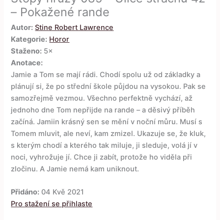
– Pokažené rande
Autor:
Stine Robert Lawrence
Kategorie:
Horor
Staženo:
5×
Anotace:
Jamie a Tom se mají rádi. Chodí spolu už od základky a
plánují si, že po střední škole půjdou na vysokou. Pak se
samozřejmě vezmou. Všechno perfektně vychází, až
jednoho dne Tom nepřijde na rande – a děsivý příběh
začíná. Jamiin krásný sen se mění v noční můru. Musí s
Tomem mluvit, ale neví, kam zmizel. Ukazuje se, že kluk,
s kterým chodí a kterého tak miluje, ji sleduje, volá jí v
noci, vyhrožuje jí. Chce ji zabít, protože ho viděla při
zločinu. A Jamie nemá kam uniknout.
Přidáno:
04 Kvě 2021
Pro stažení se přihlaste