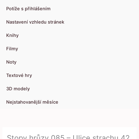
Potíže s přihlášením
Nastavení vzhledu stránek
Knihy
Filmy
Noty
Textové hry
3D modely
Nejstahovanější měsíce
Stopy hrůzy 085 – Ulice strachu 42