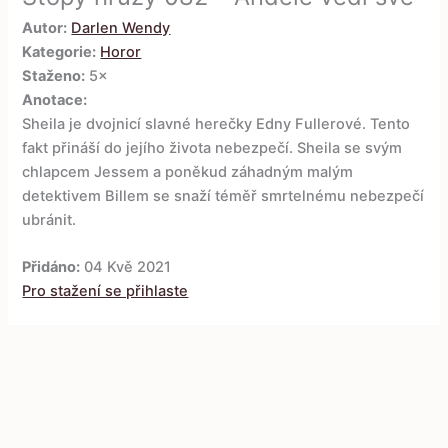
Autor:
Darlen Wendy
Kategorie:
Horor
Staženo:
5×
Anotace:
Sheila je dvojnicí slavné herečky Edny Fullerové. Tento
fakt přináší do jejího života nebezpečí. Sheila se svým
chlapcem Jessem a poněkud záhadným malým
detektivem Billem se snaží téměř smrtelnému nebezpečí
ubránit.
Přidáno:
04 Kvě 2021
Pro stažení se přihlaste