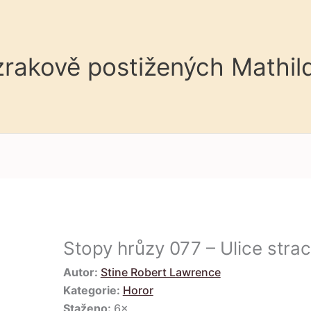
 zrakově postižených Mathil
Stopy hrůzy 077 – Ulice stra
Autor:
Stine Robert Lawrence
Kategorie:
Horor
Staženo:
6×