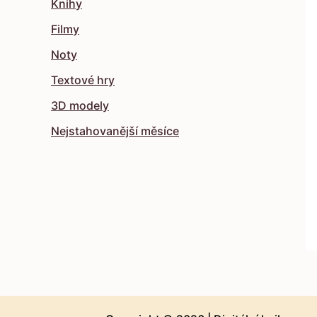
Knihy
Filmy
Noty
Textové hry
3D modely
Nejstahovanější měsíce