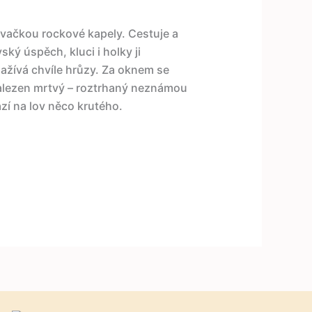
ěvačkou rockové kapely. Cestuje a
ký úspěch, kluci i holky ji
zažívá chvíle hrůzy. Za oknem se
 nalezen mrtvý – roztrhaný neznámou
ází na lov něco krutého.