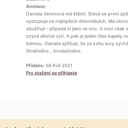
Anotace:
Daniela Veronová má štěstí. Stává se první zp
vystupuje na nejlepších diskotékách. Má obrovs
zbožňují – připadá si jako ve snu. V noci však 
ozývá děsivé vytí. A pak je jeden člen kapely
šelmou. Daniela zjišťuje, že za svitu luny vych
Strašného… krvelačného.
Přidáno:
04 Kvě 2021
Pro stažení se přihlaste