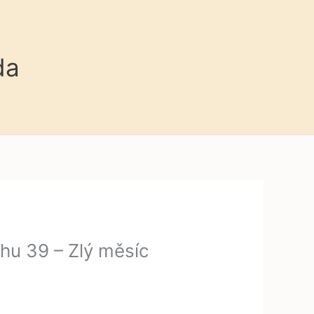
da
chu 39 – Zlý měsíc