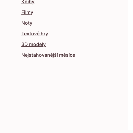
Knihy
Filmy
Noty
Textové hry
3D modely
Nejstahovanější měsíce