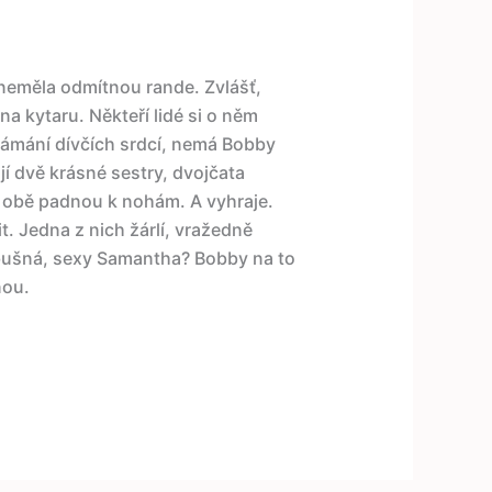
eměla odmítnou rande. Zvlášť,
na kytaru. Někteří lidé si o něm
 lámání dívčích srdcí, nemá Bobby
í dvě krásné sestry, dvojčata
 obě padnou k nohám. A vyhraje.
t. Jedna z nich žárlí, vražedně
 výbušná, sexy Samantha? Bobby na to
nou.