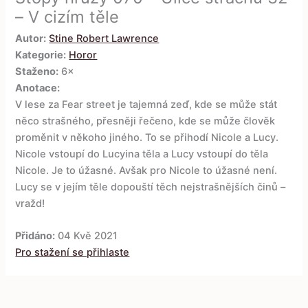
– V cizím těle
Autor:
Stine Robert Lawrence
Kategorie:
Horor
Staženo:
6×
Anotace:
V lese za Fear street je tajemná zeď, kde se může stát
něco strašného, přesněji řečeno, kde se může člověk
proměnit v někoho jiného. To se přihodí Nicole a Lucy.
Nicole vstoupí do Lucyina těla a Lucy vstoupí do těla
Nicole. Je to úžasné. Avšak pro Nicole to úžasné není.
Lucy se v jejím těle dopouští těch nejstrašnějších činů –
vražd!
Přidáno:
04 Kvě 2021
Pro stažení se přihlaste