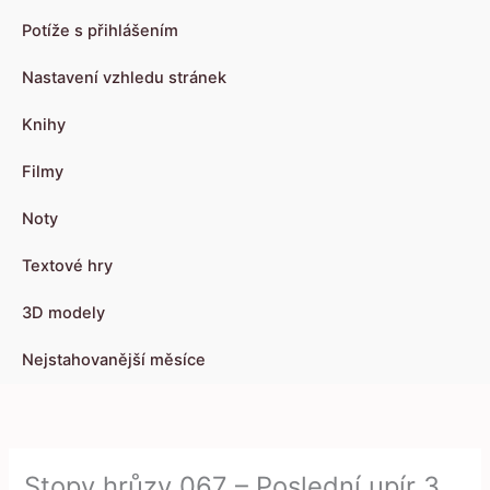
Potíže s přihlášením
Nastavení vzhledu stránek
Knihy
Filmy
Noty
Textové hry
3D modely
Nejstahovanější měsíce
Stopy hrůzy 067 – Poslední upír 3