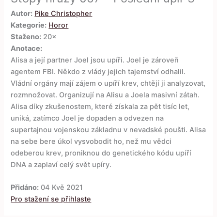
Autor:
Pike Christopher
Kategorie:
Horor
Staženo:
20×
Anotace:
Alisa a její partner Joel jsou upíři. Joel je zároveň
agentem FBI. Někdo z vlády jejich tajemství odhalil.
Vládní orgány mají zájem o upíří krev, chtějí ji analyzovat,
rozmnožovat. Organizují na Alisu a Joela masivní zátah.
Alisa díky zkušenostem, které získala za pět tisíc let,
uniká, zatímco Joel je dopaden a odvezen na
supertajnou vojenskou základnu v nevadské poušti. Alisa
na sebe bere úkol vysvobodit ho, než mu vědci
odeberou krev, proniknou do genetického kódu upíří
DNA a zaplaví celý svět upíry.
Přidáno:
04 Kvě 2021
Pro stažení se přihlaste