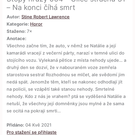
– Na konci číhá smrt
Autor:
Stine Robert Lawrence
Kategorie:
Horor
Staženo:
7×
Anotace:
Všechno začne tím, že auto, v němž se Natálie a její
kamarádi vracejí z večerní párty, narazí v temné ulici do
stojícího vozu. Vylekaná pětice z místa nehody ujede… a
druhý den se dozví, že v nabouraném voze zemřela
starostova sestra! Rozhodnou se mlčet, ale svědomí jim
nedá spát. Jenomže těm, kteří se nakonec odhodlají jít
na policii, se vzápětí také stanou nehody. Smrtelné
nehody. Kdo z nás je vrahem? ptá se vyděšená Natálie a
netuší, že všechny její domněnky jsou mylné a že sama
se ocitá na pokraji smrti…
Přidáno:
04 Kvě 2021
Pro stažení se přihlaste