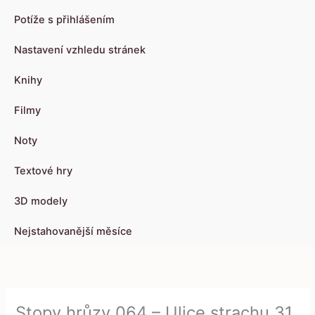
Potíže s přihlášením
Nastavení vzhledu stránek
Knihy
Filmy
Noty
Textové hry
3D modely
Nejstahovanější měsíce
Stopy hrůzy 064 – Ulice strachu 31