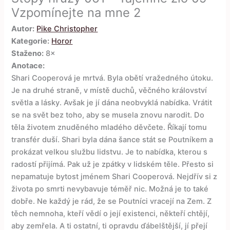
Vzpomínejte na mne 2
Autor:
Pike Christopher
Kategorie:
Horor
Staženo:
8×
Anotace:
Shari Cooperová je mrtvá. Byla obětí vražedného útoku.
Je na druhé straně, v místě duchů, věčného království
světla a lásky. Avšak je jí dána neobvyklá nabídka. Vrátit
se na svět bez toho, aby se musela znovu narodit. Do
těla životem znuděného mladého děvčete. Říkají tomu
transfér duší. Shari byla dána šance stát se Poutníkem a
prokázat velkou službu lidstvu. Je to nabídka, kterou s
radostí přijímá. Pak už je zpátky v lidském těle. Přesto si
nepamatuje bytost jménem Shari Cooperová. Nejdřív si z
života po smrti nevybavuje téměř nic. Možná je to také
dobře. Ne každý je rád, že se Poutníci vracejí na Zem. Z
těch nemnoha, kteří vědí o její existenci, někteří chtějí,
aby zemřela. A ti ostatní, ti opravdu ďábelštější, jí přejí