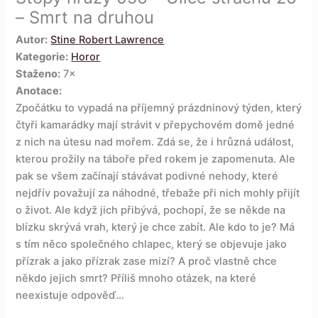
– Smrt na druhou
Autor:
Stine Robert Lawrence
Kategorie:
Horor
Staženo:
7×
Anotace:
Zpočátku to vypadá na příjemný prázdninový týden, který
čtyři kamarádky mají strávit v přepychovém domě jedné
z nich na útesu nad mořem. Zdá se, že i hrůzná událost,
kterou prožily na táboře před rokem je zapomenuta. Ale
pak se všem začínají stávávat podivné nehody, které
nejdřív považují za náhodné, třebaže při nich mohly přijít
o život. Ale když jich přibývá, pochopí, že se někde na
blízku skrývá vrah, který je chce zabít. Ale kdo to je? Má
s tím něco společného chlapec, který se objevuje jako
přízrak a jako přízrak zase mizí? A proč vlastně chce
někdo jejich smrt? Příliš mnoho otázek, na které
neexistuje odpověď…