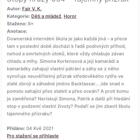
Autor:
Fair V. K.
Kategorie:
Děti a mládež
,
Horor
Staženo:
8×
Anotace:
Downerská internátní škola je jako každá jiná – a přece
tam v poslední době dochází k řadě podivných příhod,
nehod a smrtelných útoků, které vždy ohlašuje závan
chladu a mlhy. Simona Kortensová a její kamarádi a
kamarádky zahajují vlastní pátrání a záhy se z něho
vynořuje neuvěřitelný přízrak středověkého rytíře ve
zlaté zbroji a záhadné jméno Backtassar… Jde snad o
pomstu sahající přes staletí a přes oceán? A proti komu
je zaměřena? Neriskují Simona, Patrik a další při hledání
stop v podzemí vlastní životy? Podaří se jim zbavit školu
tajemného přízraku?
Přidáno:
04 Kvě 2021
Pro stažení se přihlaste