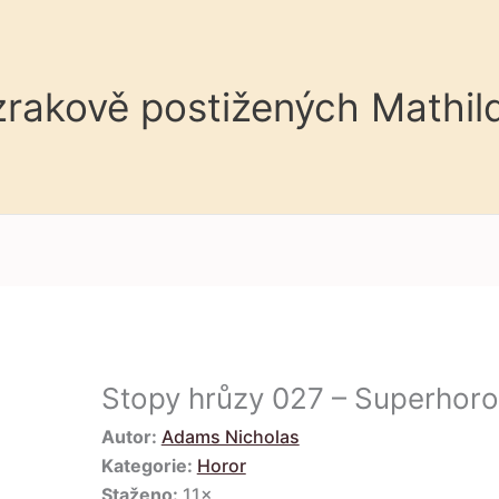
 zrakově postižených Mathil
Stopy hrůzy 027 – Superhoro
Autor:
Adams Nicholas
Kategorie:
Horor
Staženo:
11×