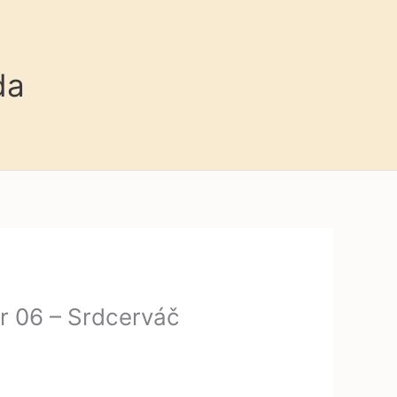
da
r 06 – Srdcerváč