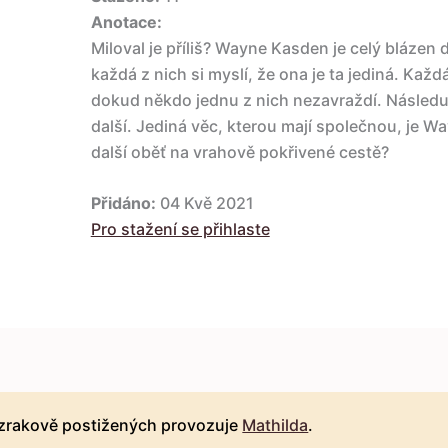
Anotace:
Miloval je příliš? Wayne Kasden je celý blázen 
každá z nich si myslí, že ona je ta jediná. Kaž
dokud někdo jednu z nich nezavraždí. Následuje
další. Jediná věc, kterou mají společnou, je 
další oběť na vrahově pokřivené cestě?
Přidáno:
04 Kvě 2021
Pro stažení se přihlaste
 zrakově postižených provozuje
Mathilda
.