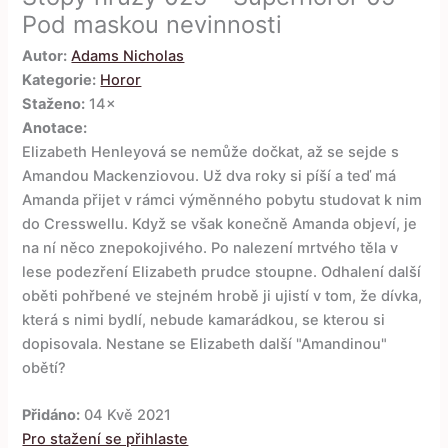
Pod maskou nevinnosti
Autor:
Adams Nicholas
Kategorie:
Horor
Staženo:
14×
Anotace:
Elizabeth Henleyová se nemůže dočkat, až se sejde s
Amandou Mackenziovou. Už dva roky si píší a teď má
Amanda přijet v rámci výměnného pobytu studovat k nim
do Cresswellu. Když se však konečně Amanda objeví, je
na ní něco znepokojivého. Po nalezení mrtvého těla v
lese podezření Elizabeth prudce stoupne. Odhalení další
oběti pohřbené ve stejném hrobě ji ujistí v tom, že dívka,
která s nimi bydlí, nebude kamarádkou, se kterou si
dopisovala. Nestane se Elizabeth další "Amandinou"
obětí?
Přidáno:
04 Kvě 2021
Pro stažení se přihlaste