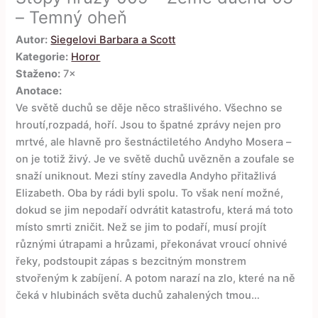
– Temný oheň
Autor:
Siegelovi Barbara a Scott
Kategorie:
Horor
Staženo:
7×
Anotace:
Ve světě duchů se děje něco strašlivého. Všechno se
hroutí,rozpadá, hoří. Jsou to špatné zprávy nejen pro
mrtvé, ale hlavně pro šestnáctiletého Andyho Mosera –
on je totiž živý. Je ve světě duchů uvězněn a zoufale se
snaží uniknout. Mezi stíny zavedla Andyho přitažlivá
Elizabeth. Oba by rádi byli spolu. To však není možné,
dokud se jim nepodaří odvrátit katastrofu, která má toto
místo smrti zničit. Než se jim to podaří, musí projít
různými útrapami a hrůzami, překonávat vroucí ohnivé
řeky, podstoupit zápas s bezcitným monstrem
stvořeným k zabíjení. A potom narazí na zlo, které na ně
čeká v hlubinách světa duchů zahalených tmou…