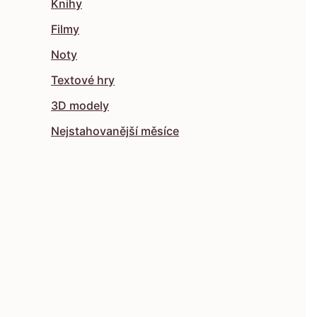
Knihy
Filmy
Noty
Textové hry
3D modely
Nejstahovanější měsíce