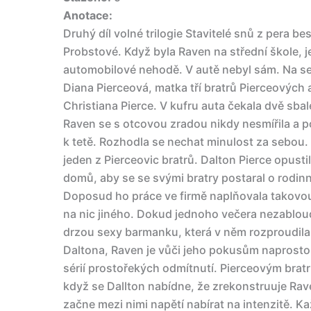
Anotace:
Druhý díl volné trilogie Stavitelé snů z pera be
Probstové. Když byla Raven na střední škole, je
automobilové nehodě. V autě nebyl sám. Na sed
Diana Pierceová, matka tří bratrů Pierceových
Christiana Pierce. V kufru auta čekala dvě sba
Raven se s otcovou zradou nikdy nesmířila a po
k tetě. Rozhodla se nechat minulost za sebou. 
jeden z Pierceovic bratrů. Dalton Pierce opustil s
domů, aby se se svými bratry postaral o rodin
Doposud ho práce ve firmě naplňovala takovou 
na nic jiného. Dokud jednoho večera nezabloud
drzou sexy barmanku, která v něm rozproudila 
Daltona, Raven je vůči jeho pokusům naprosto 
sérií prostořekých odmítnutí. Pierceovým brat
když se Dallton nabídne, že zrekonstruuje Rav
začne mezi nimi napětí nabírat na intenzitě. 