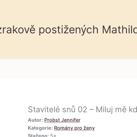
 zrakově postižených Mathil
Stavitelé snů 02 – Miluj mě kd
Autor:
Probst Jennifer
Kategorie:
Romány pro ženy
Staženo:
5×