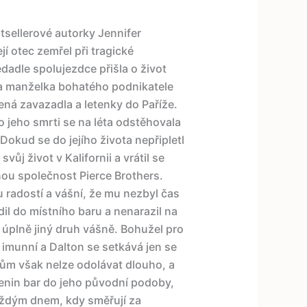
stsellerové autorky Jennifer
jí otec zemřel při tragické
adle spolujezdce přišla o život
 a manželka bohatého podnikatele
lená zavazadla a letenky do Paříže.
 jeho smrti se na léta odstěhovala
Dokud se do jejího života nepřipletl
vůj život v Kalifornii a vrátil se
nou společnost Pierce Brothers.
radostí a vášní, že mu nezbyl čas
il do místního baru a nenarazil na
úplně jiný druh vášně. Bohužel pro
imunní a Dalton se setkává jen se
rům však nelze odolávat dlouho, a
enin bar do jeho původní podoby,
Každým dnem, kdy směřují za