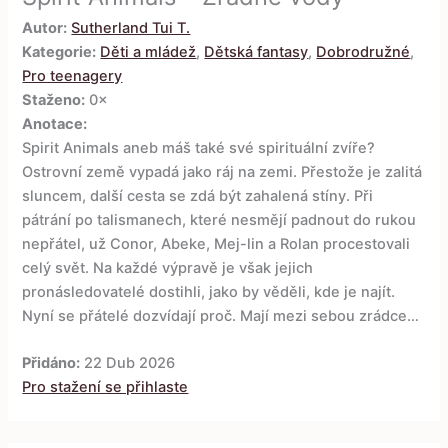
Autor:
Sutherland Tui T.
Kategorie:
Děti a mládež
,
Dětská fantasy
,
Dobrodružné
,
Pro teenagery
Staženo:
0×
Anotace:
Spirit Animals aneb máš také své spirituální zvíře?
Ostrovní země vypadá jako ráj na zemi. Přestože je zalitá
sluncem, další cesta se zdá být zahalená stíny. Při
pátrání po talismanech, které nesmějí padnout do rukou
nepřátel, už Conor, Abeke, Mej-lin a Rolan procestovali
celý svět. Na každé výpravě je však jejich
pronásledovatelé dostihli, jako by věděli, kde je najít.
Nyní se přátelé dozvídají proč. Mají mezi sebou zrádce…
Přidáno:
22 Dub 2026
Pro stažení se přihlaste