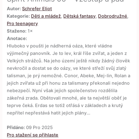
Autor:
Schrefer Eliot
Kategorie:
Děti a mládež
,
Dětská fantasy
,
Dobrodružné
,
Pro teenagery
Staženo:
1×
Anotace:
Hluboko v poušti je nádherná oáza, které vládne
výjimečný panovník. Je to lev, král říše zvířat, a jeden z
Velkých strážců. Na jeho území ještě nikdy žádný člověk
nevkročil a dostat se do oázy, ve které střeží svůj zlatý
talisman, je prý nemožné. Conor, Abeke, Mej-lin, Rolan a
jejich zvířata už při honu za talismany překonali nejedno
nebezpečí. Nyní však jejich společenstvo rozdělila
zákeřná zrada. Obětovali mnohé, ale ta největší oběť je
teprve čeká. Erdas se totiž otřásá v základech a krutý
nepřítel nepřestává hatit jejich plány...
Přidáno:
09 Pro 2025
Pro stažení se přihlaste