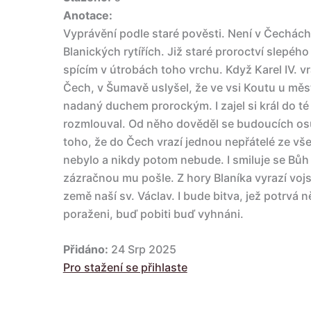
Anotace:
Vyprávění podle staré pověsti. Není v Čechách
Blanických rytířích. Již staré proroctví slepé
spícím v útrobách toho vrchu. Když Karel IV. 
Čech, v Šumavě uslyšel, že ve vsi Koutu u měs
nadaný duchem prorockým. I zajel si král do té
rozmlouval. Od něho dověděl se budoucích os
toho, že do Čech vrazí jednou nepřátelé ze vše
nebylo a nikdy potom nebude. I smiluje se Bů
zázračnou mu pošle. Z hory Blaníka vyrazí vojs
země naší sv. Václav. I bude bitva, jež potrvá 
poraženi, buď pobiti buď vyhnáni.
Přidáno:
24 Srp 2025
Pro stažení se přihlaste