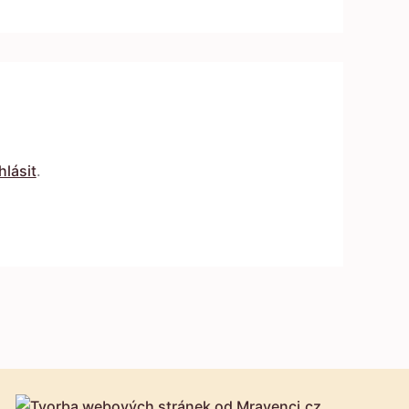
hlásit
.