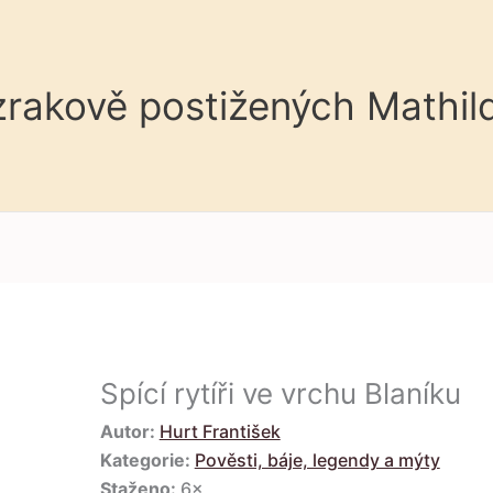
 zrakově postižených Mathil
Spící rytíři ve vrchu Blaníku
Autor:
Hurt František
Kategorie:
Pověsti, báje, legendy a mýty
Staženo:
6×