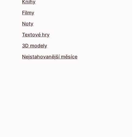
Knihy
Filmy
Noty
Textové hry
3D modely
Nejstahovanější měsíce