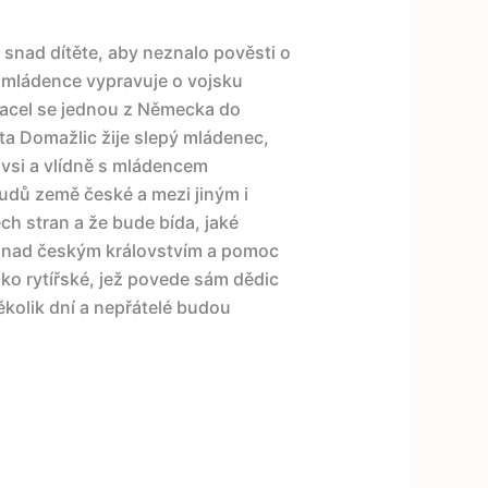
 snad dítěte, aby neznalo pověsti o
ho mládence vypravuje o vojsku
vracel se jednou z Německa do
ta Domažlic žije slepý mládenec,
 vsi a vlídně s mládencem
udů země české a mezi jiným i
ch stran a že bude bída, jaké
h nad českým královstvím a pomoc
ko rytířské, jež povede sám dědic
několik dní a nepřátelé budou