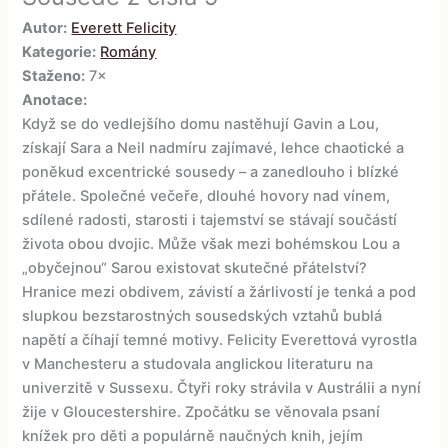
Autor:
Everett Felicity
Kategorie:
Romány
Staženo:
7×
Anotace:
Když se do vedlejšího domu nastěhují Gavin a Lou,
získají Sara a Neil nadmíru zajímavé, lehce chaotické a
poněkud excentrické sousedy – a zanedlouho i blízké
přátele. Společné večeře, dlouhé hovory nad vínem,
sdílené radosti, starosti i tajemství se stávají součástí
života obou dvojic. Může však mezi bohémskou Lou a
„obyčejnou“ Sarou existovat skutečné přátelství?
Hranice mezi obdivem, závistí a žárlivostí je tenká a pod
slupkou bezstarostných sousedských vztahů bublá
napětí a číhají temné motivy. Felicity Everettová vyrostla
v Manchesteru a studovala anglickou literaturu na
univerzitě v Sussexu. Čtyři roky strávila v Austrálii a nyní
žije v Gloucestershire. Zpočátku se věnovala psaní
knížek pro děti a populárně naučných knih, jejím