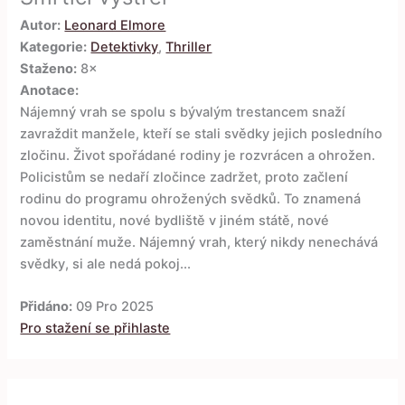
Autor:
Leonard Elmore
Kategorie:
Detektivky
,
Thriller
Staženo:
8×
Anotace:
Nájemný vrah se spolu s bývalým trestancem snaží
zavraždit manžele, kteří se stali svědky jejich posledního
zločinu. Život spořádané rodiny je rozvrácen a ohrožen.
Policistům se nedaří zločince zadržet, proto začlení
rodinu do programu ohrožených svědků. To znamená
novou identitu, nové bydliště v jiném státě, nové
zaměstnání muže. Nájemný vrah, který nikdy nenechává
svědky, si ale nedá pokoj...
Přidáno:
09 Pro 2025
Pro stažení se přihlaste