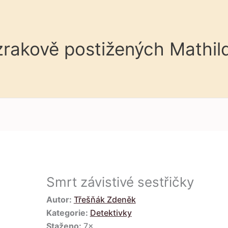
 zrakově postižených Mathil
Smrt závistivé sestřičky
Autor:
Třešňák Zdeněk
Kategorie:
Detektivky
Staženo:
7×