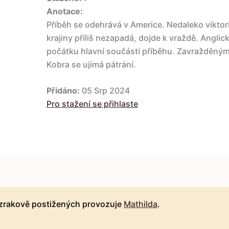
Anotace:
Příběh se odehrává v Americe. Nedaleko vikto
krajiny příliš nezapadá, dojde k vraždě. Anglick
počátku hlavní součástí příběhu. Zavražděným 
Kobra se ujímá pátrání.
Přidáno:
05 Srp 2024
Pro stažení se přihlaste
 zrakově postižených provozuje
Mathilda
.