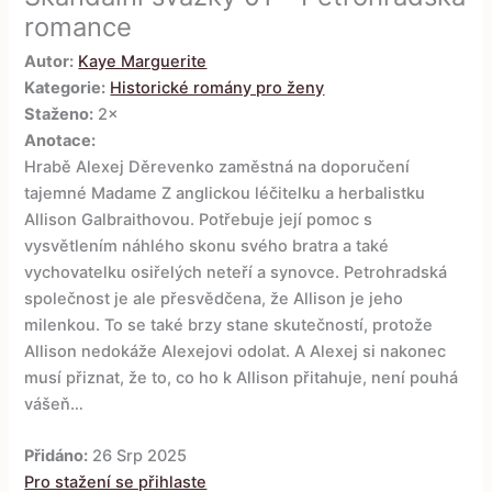
romance
Autor:
Kaye Marguerite
Kategorie:
Historické romány pro ženy
Staženo:
2×
Anotace:
Hrabě Alexej Děrevenko zaměstná na doporučení
tajemné Madame Z anglickou léčitelku a herbalistku
Allison Galbraithovou. Potřebuje její pomoc s
vysvětlením náhlého skonu svého bratra a také
vychovatelku osiřelých neteří a synovce. Petrohradská
společnost je ale přesvědčena, že Allison je jeho
milenkou. To se také brzy stane skutečností, protože
Allison nedokáže Alexejovi odolat. A Alexej si nakonec
musí přiznat, že to, co ho k Allison přitahuje, není pouhá
vášeň…
Přidáno:
26 Srp 2025
Pro stažení se přihlaste