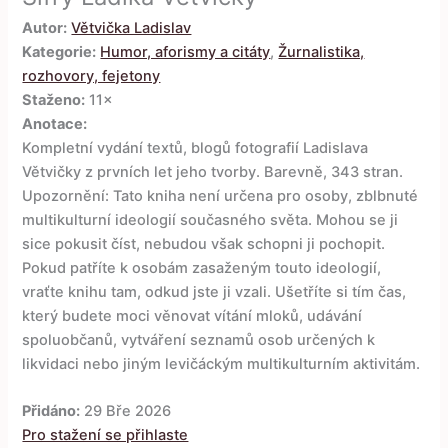
Autor:
Větvička Ladislav
Kategorie:
Humor, aforismy a citáty
,
Žurnalistika,
rozhovory, fejetony
Staženo:
11×
Anotace:
Kompletní vydání textů, blogů fotografií Ladislava
Větvičky z prvních let jeho tvorby. Barevně, 343 stran.
Upozornění: Tato kniha není určena pro osoby, zblbnuté
multikulturní ideologií současného světa. Mohou se ji
sice pokusit číst, nebudou však schopni ji pochopit.
Pokud patříte k osobám zasaženým touto ideologií,
vraťte knihu tam, odkud jste ji vzali. Ušetříte si tím čas,
který budete moci věnovat vítání mloků, udávání
spoluobčanů, vytváření seznamů osob určených k
likvidaci nebo jiným levičáckým multikulturním aktivitám.
Přidáno:
29 Bře 2026
Pro stažení se přihlaste