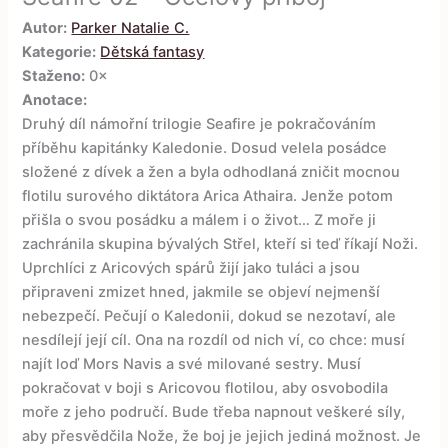
Autor:
Parker Natalie C.
Kategorie:
Dětská fantasy
Staženo:
0×
Anotace:
Druhý díl námořní trilogie Seafire je pokračováním
příběhu kapitánky Kaledonie. Dosud velela posádce
složené z dívek a žen a byla odhodlaná zničit mocnou
flotilu surového diktátora Arica Athaira. Jenže potom
přišla o svou posádku a málem i o život… Z moře ji
zachránila skupina bývalých Střel, kteří si teď říkají Noži.
Uprchlíci z Aricových spárů žijí jako tuláci a jsou
připraveni zmizet hned, jakmile se objeví nejmenší
nebezpečí. Pečují o Kaledonii, dokud se nezotaví, ale
nesdílejí její cíl. Ona na rozdíl od nich ví, co chce: musí
najít loď Mors Navis a své milované sestry. Musí
pokračovat v boji s Aricovou flotilou, aby osvobodila
moře z jeho područí. Bude třeba napnout veškeré síly,
aby přesvědčila Nože, že boj je jejich jediná možnost. Je