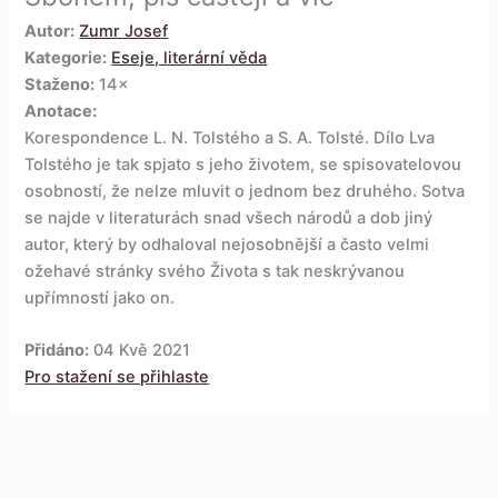
Autor:
Zumr Josef
Kategorie:
Eseje, literární věda
Staženo:
14×
Anotace:
Korespondence L. N. Tolstého a S. A. Tolsté. Dílo Lva
Tolstého je tak spjato s jeho životem, se spisovatelovou
osobností, že nelze mluvit o jednom bez druhého. Sotva
se najde v literaturách snad všech národů a dob jiný
autor, který by odhaloval nejosobnější a často velmi
ožehavé stránky svého Života s tak neskrývanou
upřímností jako on.
Přidáno:
04 Kvě 2021
Pro stažení se přihlaste