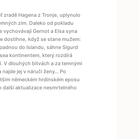
ěť zradě Hagena z Tronje, uplynulo
temných zim. Daleko od pokladu
še vychovávají Gernot a Elsa syna
ce dostihne, když se stane mužem:
vpadnou do Islandu, sáhne Sigurd
sea kontinentem, který rozdírá
í. V dlouhých bitvách a za temnými
 najde jej v náručí ženy… Po
větším německém hrdinském eposu
o další aktualizace nesmrtelného