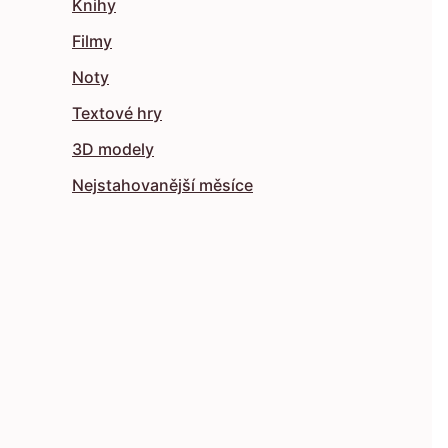
Knihy
Filmy
Noty
Textové hry
3D modely
Nejstahovanější měsíce