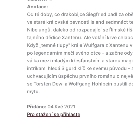
Anotace:
Od té doby, co drakobijce Siegfried padl za ob
ve staré královské pevnosti Island sedmnáct 
Nibelungů, daleko od rozpadající se Římské ří
tajného dědice Xantenu. Ale volání krve chlap
Když „temné tlupy" krále Wulfgara z Xantenu 
po legendárním meči svého otce – a začne ody
válka mezi mladým křesťanstvím a starou magi
intrikami hledá Sigurd klíč ke svému původu – a
uchvacujícím úspěchu prvního románu o nej
se Torsten Dewi a Wolfgang Hohlbein pustili d
mýtu.
Přidáno:
04 Kvě 2021
Pro stažení se přihlaste