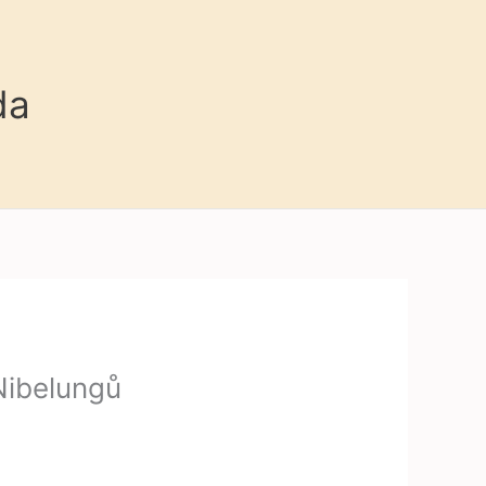
da
Nibelungů