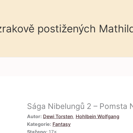
 zrakově postižených Mathil
Sága Nibelungů 2 – Pomsta 
Autor:
Dewi Torsten
,
Hohlbein Wolfgang
Kategorie:
Fantasy
Staženo:
17×