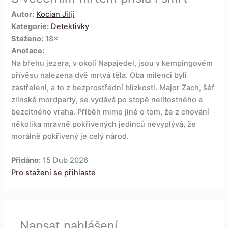
Autor:
Kocian Jiljí
Kategorie:
Detektivky
Staženo:
18×
Anotace:
Na břehu jezera, v okolí Napajedel, jsou v kempingovém
přívěsu nalezena dvě mrtvá těla. Oba milenci byli
zastřeleni, a to z bezprostřední blízkosti. Major Zach, šéf
zlínské mordparty, se vydává po stopě nelítostného a
bezcitného vraha. Příběh mimo jiné o tom, že z chování
několika mravně pokřivených jedinců nevyplývá, že
morálně pokřivený je celý národ.
Přidáno:
15 Dub 2026
Pro stažení se přihlaste
Napsat nahlášení