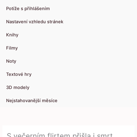
Potíže s přihlášením
Nastavení vzhledu stránek
Knihy
Filmy
Noty
Textové hry
3D modely
Nejstahovanější měsíce
S večerním flirtem přišla i smrt