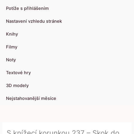
Potíže s přihlášením
Nastavení vzhledu stránek
Knihy
Filmy
Noty
Textové hry
3D modely
Nejstahovanější měsíce
S knížecí korunkou 237 – Skok do