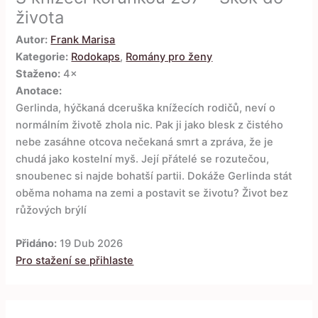
života
Autor:
Frank Marisa
Kategorie:
Rodokaps
,
Romány pro ženy
Staženo:
4×
Anotace:
Gerlinda, hýčkaná dceruška knížecích rodičů, neví o
normálním životě zhola nic. Pak ji jako blesk z čistého
nebe zasáhne otcova nečekaná smrt a zpráva, že je
chudá jako kostelní myš. Její přátelé se rozutečou,
snoubenec si najde bohatší partii. Dokáže Gerlinda stát
oběma nohama na zemi a postavit se životu? Život bez
růžových brýlí
Přidáno:
19 Dub 2026
Pro stažení se přihlaste