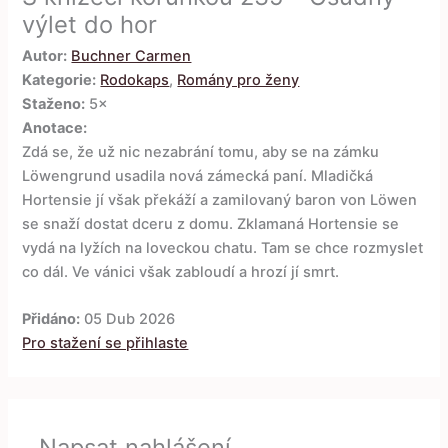
výlet do hor
Autor:
Buchner Carmen
Kategorie:
Rodokaps
,
Romány pro ženy
Staženo:
5×
Anotace:
Zdá se, že už nic nezabrání tomu, aby se na zámku
Löwengrund usadila nová zámecká paní. Mladičká
Hortensie jí však překáží a zamilovaný baron von Löwen
se snaží dostat dceru z domu. Zklamaná Hortensie se
vydá na lyžích na loveckou chatu. Tam se chce rozmyslet
co dál. Ve vánici však zabloudí a hrozí jí smrt.
Přidáno:
05 Dub 2026
Pro stažení se přihlaste
Napsat nahlášení