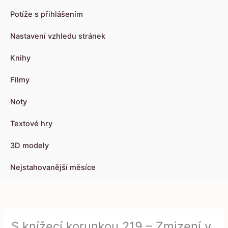
Potíže s přihlášením
Nastavení vzhledu stránek
Knihy
Filmy
Noty
Textové hry
3D modely
Nejstahovanější měsíce
S knížecí korunkou 219 – Zmizení v