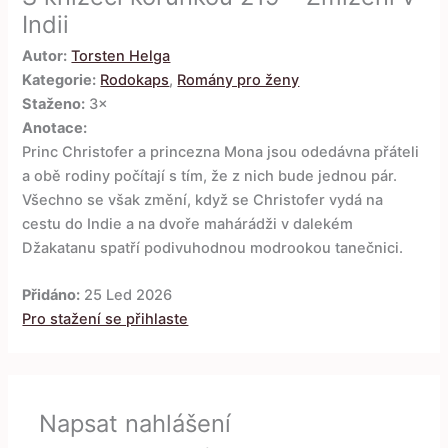
Indii
Autor:
Torsten Helga
Kategorie:
Rodokaps
,
Romány pro ženy
Staženo:
3×
Anotace:
Princ Christofer a princezna Mona jsou odedávna přáteli
a obě rodiny počítají s tím, že z nich bude jednou pár.
Všechno se však změní, když se Christofer vydá na
cestu do Indie a na dvoře mahárádži v dalekém
Džakatanu spatří podivuhodnou modrookou tanečnici.
Přidáno:
25 Led 2026
Pro stažení se přihlaste
Napsat nahlášení