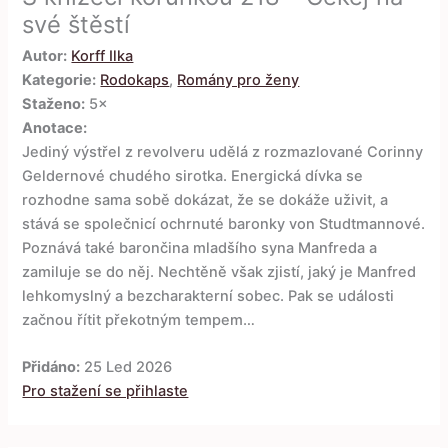
své štěstí
Autor:
Korff Ilka
Kategorie:
Rodokaps
,
Romány pro ženy
Staženo:
5×
Anotace:
Jediný výstřel z revolveru udělá z rozmazlované Corinny
Geldernové chudého sirotka. Energická dívka se
rozhodne sama sobě dokázat, že se dokáže uživit, a
stává se společnicí ochrnuté baronky von Studtmannové.
Poznává také barončina mladšího syna Manfreda a
zamiluje se do něj. Nechtěně však zjistí, jaký je Manfred
lehkomyslný a bezcharakterní sobec. Pak se události
začnou řítit překotným tempem…
Přidáno:
25 Led 2026
Pro stažení se přihlaste