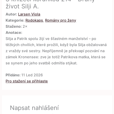
život Silji A.
Autor:
Larsen Viola
Kategorie:
Rodokaps
,
Romány pro ženy
Staženo:
2×
Anotace:
Silja a Patrik spolu žijí ve šťastném manželství – po
těžkých chvílích, které prožili, když byla Silja obžalovaná
z vraždy své sestry. Nepříjemně je překvapí pozvání na
zámek Kronensee: zve je totiž Patrikova matka, která se
se synem po jeho svatbě odmítla stýkat.
Přidáno:
11 Led 2026
Pro stažení se přihlaste
Napsat nahlášení