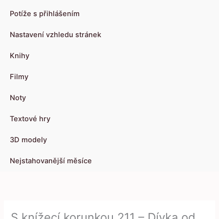
Potíže s přihlášením
Nastavení vzhledu stránek
Knihy
Filmy
Noty
Textové hry
3D modely
Nejstahovanější měsíce
S knížecí korunkou 211 – Dívka od